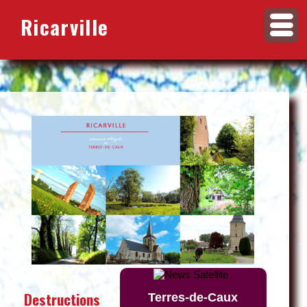
Ricarville
Destructions
Terres-de-Caux