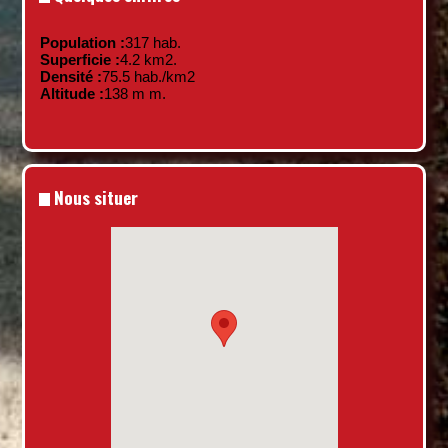
Population :
317 hab.
Superficie :
4.2 km
2
.
Densité :
75.5 hab./km
2
Altitude :
138 m m.
Nous situer